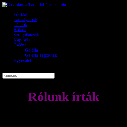
Főoldal
Tanfolyamok
Táncok
Rólam
Szolgáltatások
Kapcsolat
Galéria
Galéria
Galéria Tagoknak
Egyesület
Oldal kiválasztása
Rólunk írták